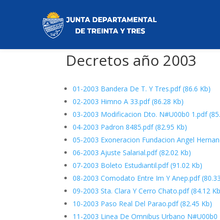
Decretos año 2003
01-2003 Bandera De T. Y Tres.pdf
(86.6 Kb)
02-2003 Himno A 33.pdf
(86.28 Kb)
03-2003 Modificacion Dto. N#U00b0 1.pdf
(85
04-2003 Padron 8485.pdf
(82.95 Kb)
05-2003 Exoneracion Fundacion Angel Hernan
06-2003 Ajuste Salarial.pdf
(82.02 Kb)
07-2003 Boleto Estudiantil.pdf
(91.02 Kb)
08-2003 Comodato Entre Im Y Anep.pdf
(80.3
09-2003 Sta. Clara Y Cerro Chato.pdf
(84.12 Kb
10-2003 Paso Real Del Parao.pdf
(82.45 Kb)
11-2003 Linea De Omnibus Urbano N#U00b0 