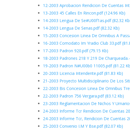
12-2003 Aprobacion Rendicion De Cuentas Int
13-2003 45 Calles En Rincon.pdf
(124.96 Kb)
14-2003 Lengua De Se#U00f1as.pdf
(82.32 Kb
14-2003 Lengua De Senas.pdf
(82.32 Kb)
15-2003 Concesion Linea De Omnibus A Pass
16-2003 Comodato Im Yradio Club 33.pdf
(81.
17-2003 Padron 920.pdf
(79.15 Kb)
18-2003 Padrones 218 Y 219 De Charqueada.-
19-2003 Padron N#U00b0 11005.pdf
(81.22 K
20-2003 Licencia Intendente.pdf
(81.83 Kb)
21-2003 Proyecto Multidisciplinario De Los Sit
22-2003 Bis Concesion Linea De Omnibus Trei
22-2003 Padron 756 Vergara.pdf
(83.12 Kb)
23-2003 Reglamentacion De Nichos Y Urnarios
24-2003 Informe Tcr Rendicion De Cuentas 20
24-2003 Informe Tcr, Rendicion De Cuentas 2
25-2003 Convenio I.M Y Bse.pdf
(82.07 Kb)