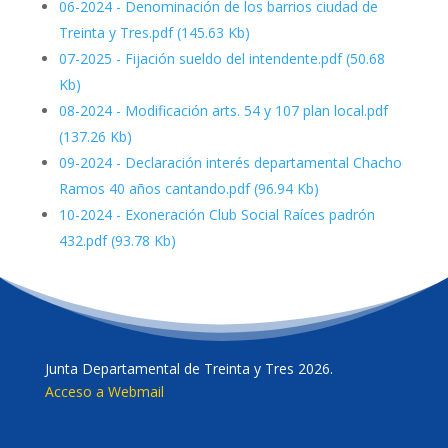
06-2024 - Denominación de los barrios ciudad de
Treinta y Tres.pdf
(145.63 Kb)
07-2025 - Fijación sueldo del intendente.pdf
(50.68
Kb)
08-2024 - Modificación arts. 54 y 107 plan local.pdf
(137.26 Kb)
09-2024 - Declaración interés departamental Chacho
Ramos 40 años cantando.pdf
(96.94 Kb)
10-2024 - Exoneración Club Social Raíces padrón
432.pdf
(93.78 Kb)
Junta Departamental de Treinta y Tres 2026.
Acceso a Webmail