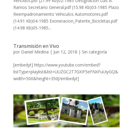
Vencidos.pdf (21.99 Kb)02-1985 Designacion Luis B.
Ramos Secretario General.pdf (15.98 Kb)03-1985 Plazo
Reempadronamiento Vehiculos Automotores.pdf
(14.91 Kb)04-1985 Exoneracion_Patente_Bicicletas.pdf
(14.98 Kb)05-1985...
Transmisión en Vivo
por
Daniel Medina
|
Jun 12, 2018
|
Sin categoría
[embedyt] https://www.youtube.com/embed?
listType=playlist&list=UUZGC2T7GXIF5eFNXFuUiyGQ&
width=500&height=350[/embedyt]